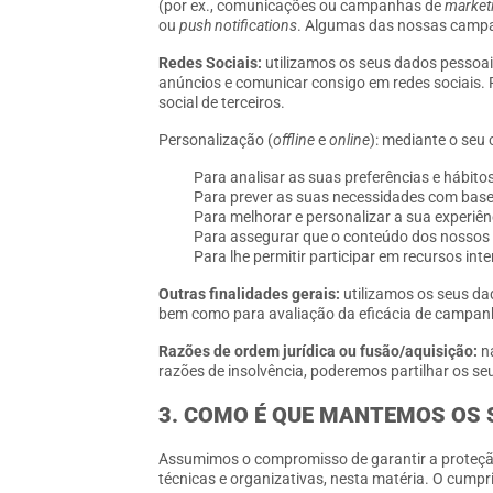
(por ex., comunicações ou campanhas de
market
ou
push notifications
. Algumas das nossas campa
Redes Sociais:
utilizamos os seus dados pessoais
anúncios e comunicar consigo em redes sociais. 
social de terceiros.
Personalização (
offline
e
online
): mediante o seu
Para analisar as suas preferências e hábitos
Para prever as suas necessidades com base n
Para melhorar e personalizar a sua experiê
Para assegurar que o conteúdo dos nossos
Para lhe permitir participar em recursos inte
Outras finalidades gerais:
utilizamos os seus dad
bem como para avaliação da eficácia de campanh
Razões de ordem jurídica ou fusão/aquisição:
na
razões de insolvência, poderemos partilhar os s
3. COMO É QUE MANTEMOS OS 
Assumimos o compromisso de garantir a proteção
técnicas e organizativas, nesta matéria. O cum