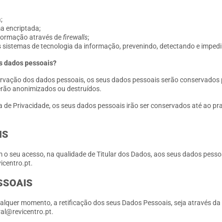
;
a encriptada;
nformação através de
firewalls
;
sistemas de tecnologia da informação, prevenindo, detectando e impedi
s dados pessoais?
rvação dos dados pessoais, os seus dados pessoais serão conservados p
erão anonimizados ou destruídos.
ca de Privacidade, os seus dados pessoais irão ser conservados até ao p
IS
 o seu acesso, na qualidade de Titular dos Dados, aos seus dados pess
icentro.pt.
SSOAIS
 qualquer momento, a retificação dos seus Dados Pessoais, seja através da 
al@revicentro.pt.