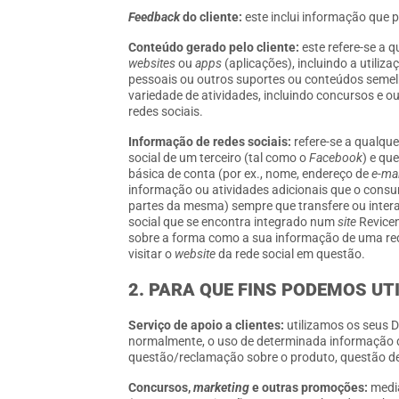
Feedback
do cliente:
este inclui informação que p
Conteúdo gerado pelo cliente:
este refere-se a 
websites
ou
apps
(aplicações), incluindo a utiliz
pessoais ou outros suportes ou conteúdos semel
variedade de atividades, incluindo concursos e 
redes sociais.
Informação de redes sociais:
refere-se a qualque
social de um terceiro (tal como o
Facebook
) e qu
básica de conta (por ex., nome, endereço de
e-mai
informação ou atividades adicionais que o consumi
partes da mesma) sempre que transfere ou inte
social que se encontra integrado num
site
Revicen
sobre a forma como a sua informação de uma rede 
visitar o
website
da rede social em questão.
2. PARA QUE FINS PODEMOS UT
Serviço de apoio a clientes:
utilizamos os seus D
normalmente, o uso de determinada informação d
questão/reclamação sobre o produto, questão de 
Concursos,
marketing
e outras promoções:
media