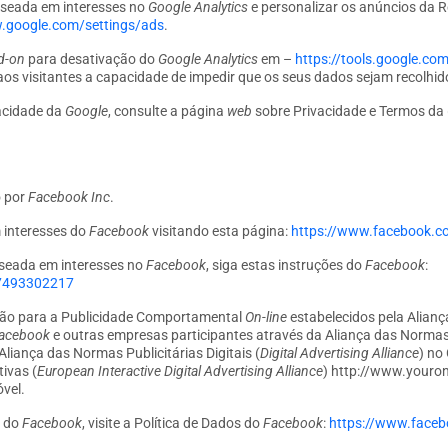
aseada em interesses no
Google Analytics
e personalizar os anúncios da 
.google.com/settings/ads
.
d-on
para desativação do
Google Analytics
em –
https://tools.google.co
os visitantes a capacidade de impedir que os seus dados sejam recolhido
vacidade da
Google
, consulte a página
web
sobre Privacidade e Termos da
o por
Facebook Inc
.
 interesses do
Facebook
visitando esta página:
https://www.facebook.
aseada em interesses no
Facebook
, siga estas instruções do
Facebook
:
7493302217
ação para a Publicidade Comportamental
On-line
estabelecidos pela Aliança
acebook
e outras empresas participantes através da Aliança das Normas P
 Aliança das Normas Publicitárias Digitais (
Digital Advertising Alliance
) no
tivas (
European Interactive Digital Advertising Alliance
) http://www.youron
óvel.
e do
Facebook
, visite a Política de Dados do
Facebook
:
https://www.faceb