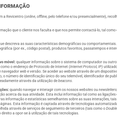
 INFORMAÇÃO
m a Revicentro (
online
, offline, pelo telefone e/ou presencialmente), rec
ormação que o cliente nos faculta e que nos permite contactá-lo, tal com
ue descreva as suas características demográficas ou comportamentais.
eográfica (por ex., código postal), produtos favoritos, passatempos e i
vo móvel:
qualquer informação sobre o sistema de computador ou outro di
l como o endereço de Protocolo de Internet (
Internet Protocol, IP)
utilizad
 de navegador
web
e versão. Se aceder ao
website
através de um dispositiv
o, o número de identificação único do seu telemóvel, identificador de pub
meadamente através da utilização de
beacons
.
ações:
quando navegar e interagir com os nossos
websites
ou
newsletters
o acerca da sua atividade. Esta inclui informação tal como as ligações
as informação e estatísticas semelhantes sobre as suas interações, tai
páginas. Esta informação é captada através de tecnologias automatizad
hida através de serviços de seguimento de terceiros (tais como o
Double
direito a opor-se à utilização de tais tecnologias.