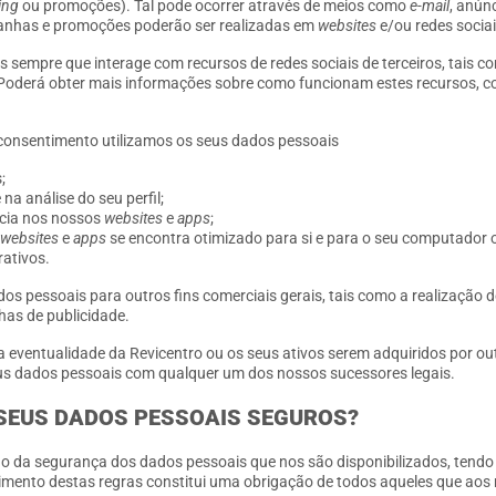
ing
ou promoções). Tal pode ocorrer através de meios como
e-mail
, anún
nhas e promoções poderão ser realizadas em
websites
e/ou redes sociai
 sempre que interage com recursos de redes sociais de terceiros, tais c
Poderá obter mais informações sobre como funcionam estes recursos, co
 consentimento utilizamos os seus dados pessoais
;
a análise do seu perfil;
ncia nos nossos
websites
e
apps
;
websites
e
apps
se encontra otimizado para si e para o seu computador o
rativos.
os pessoais para outros fins comerciais gerais, tais como a realização 
as de publicidade.
 eventualidade da Revicentro ou os seus ativos serem adquiridos por o
eus dados pessoais com qualquer um dos nossos sucessores legais.
SEUS DADOS PESSOAIS SEGUROS?
 da segurança dos dados pessoais que nos são disponibilizados, tend
primento destas regras constitui uma obrigação de todos aqueles que a