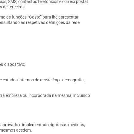
cios, SMS, contactos telefónicos e correio postal
s de terceiros.
omo as funções “Gosto” para lhe apresentar
nsultando as respetivas definições da rede
u dispositivo;
de estudos internos de
marketing
e demografia,
utra empresa ou incorporada na mesma, incluindo
o aprovado e implementado rigorosas medidas,
os mesmos acedem.