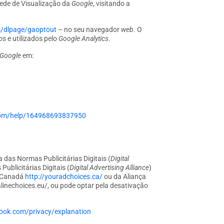
Rede de Visualização da
Google
, visitando a
m/dlpage/gaoptout
– no seu navegador
web
. O
s e utilizados pelo
Google Analytics
.
Google
em:
com/help/164968693837950
 das Normas Publicitárias Digitais (
Digital
ublicitárias Digitais (
Digital Advertising Alliance
)
 Canadá
http://youradchoices.ca/
ou da Aliança
linechoices.eu/, ou pode optar pela desativação
ook.com/privacy/explanation