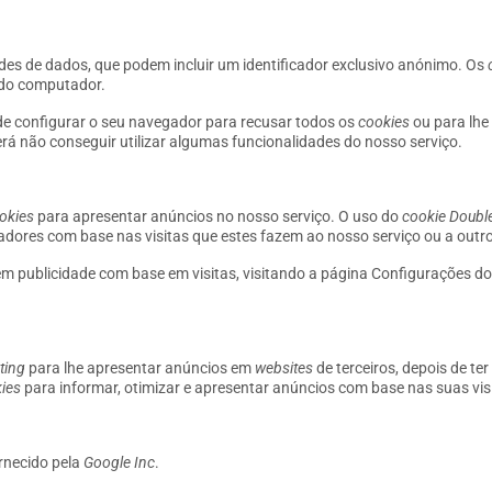
es de dados, que podem incluir um identificador exclusivo anónimo. Os
 do computador.
de configurar o seu navegador para recusar todos os
cookies
ou para lhe
erá não conseguir utilizar algumas funcionalidades do nosso serviço.
okies
para apresentar anúncios no nosso serviço. O uso do
cookie
Double
adores com base nas visitas que estes fazem ao nosso serviço ou a outr
m publicidade com base em visitas, visitando a página Configurações d
ting
para lhe apresentar anúncios em
websites
de terceiros, depois de te
ies
para informar, otimizar e apresentar anúncios com base nas suas visi
rnecido pela
Google Inc
.