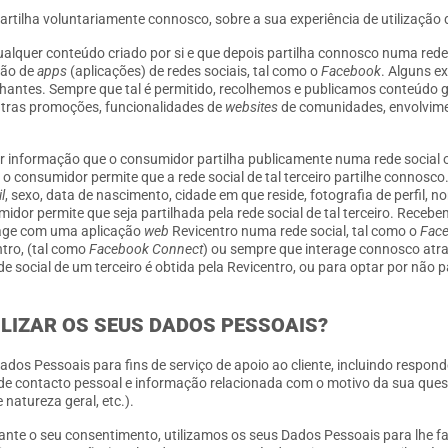
artilha voluntariamente connosco, sobre a sua experiência de utilização
qualquer conteúdo criado por si e que depois partilha connosco numa red
ação de
apps
(aplicações) de redes sociais, tal como o
Facebook
. Alguns e
hantes. Sempre que tal é permitido, recolhemos e publicamos conteúdo g
outras promoções, funcionalidades de
websites
de comunidades, envolvimen
r informação que o consumidor partilha publicamente numa rede social o
e o consumidor permite que a rede social de tal terceiro partilhe connos
l
, sexo, data de nascimento, cidade em que reside, fotografia de perfil, no
dor permite que seja partilhada pela rede social de tal terceiro. Recebe
rage com uma aplicação
web
Revicentro numa rede social, tal como o
Fac
tro, (tal como
Facebook Connect
) ou sempre que interage connosco atr
social de um terceiro é obtida pela Revicentro, ou para optar por não pa
ILIZAR OS SEUS DADOS PESSOAIS?
ados Pessoais para fins de serviço de apoio ao cliente, incluindo respon
e contacto pessoal e informação relacionada com o motivo da sua questã
natureza geral, etc.).
nte o seu consentimento, utilizamos os seus Dados Pessoais para lhe fa