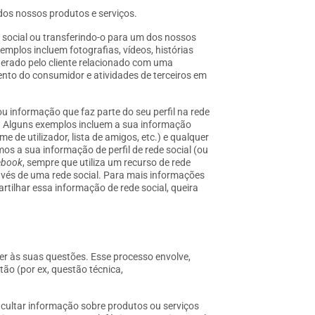
 dos nossos produtos e serviços.
e social ou transferindo-o para um dos nossos
xemplos incluem fotografias, vídeos, histórias
erado pelo cliente relacionado com uma
to do consumidor e atividades de terceiros em
u informação que faz parte do seu perfil na rede
co. Alguns exemplos incluem a sua informação
me de utilizador, lista de amigos, etc.) e qualquer
mos a sua informação de perfil de rede social (ou
ebook
, sempre que utiliza um recurso de rede
avés de uma rede social. Para mais informações
rtilhar essa informação de rede social, queira
der às suas questões. Esse processo envolve,
o (por ex, questão técnica,
cultar informação sobre produtos ou serviços