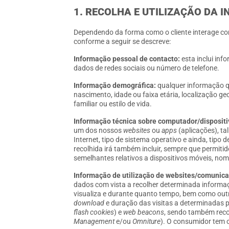
1. RECOLHA E UTILIZAÇÃO DA
Dependendo da forma como o cliente interage co
conforme a seguir se descreve:
Informação pessoal de contacto:
esta inclui inf
dados de redes sociais ou número de telefone.
Informação demográfica:
qualquer informação q
nascimento, idade ou faixa etária, localização g
familiar ou estilo de vida.
Informação técnica sobre computador/dispositi
um dos nossos
websites
ou
apps
(aplicações), ta
Internet, tipo de sistema operativo e ainda, tipo
recolhida irá também incluir, sempre que permitid
semelhantes relativos a dispositivos móveis, no
Informação de utilização de websites/comunic
dados com vista a recolher determinada informaçã
visualiza e durante quanto tempo, bem como outr
download
e duração das visitas a determinadas 
flash cookies
) e
web beacons
, sendo também recol
Management
e/ou
Omniture
). O consumidor tem o 