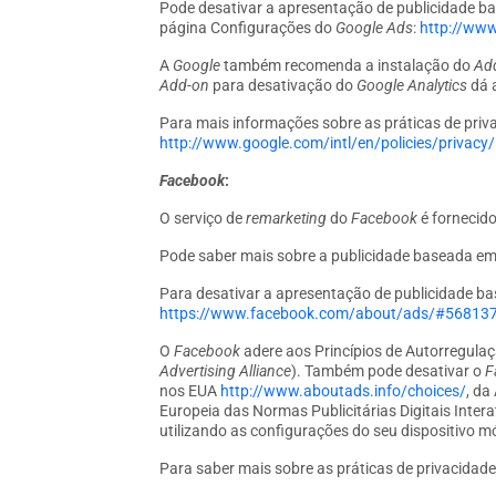
Pode desativar a apresentação de publicidade b
página Configurações do
Google Ads
:
http://www
A
Google
também recomenda a instalação do
Ad
Add-on
para desativação do
Google Analytics
dá a
Para mais informações sobre as práticas de pri
http://www.google.com/intl/en/policies/privacy/
Facebook
:
O serviço de
remarketing
do
Facebook
é fornecid
Pode saber mais sobre a publicidade baseada em
Para desativar a apresentação de publicidade b
https://www.facebook.com/about/ads/#56813
O
Facebook
adere aos Princípios de Autorregul
Advertising Alliance
). Também pode desativar o
F
nos EUA
http://www.aboutads.info/choices/
, da
Europeia das Normas Publicitárias Digitais Intera
utilizando as configurações do seu dispositivo m
Para saber mais sobre as práticas de privacidad