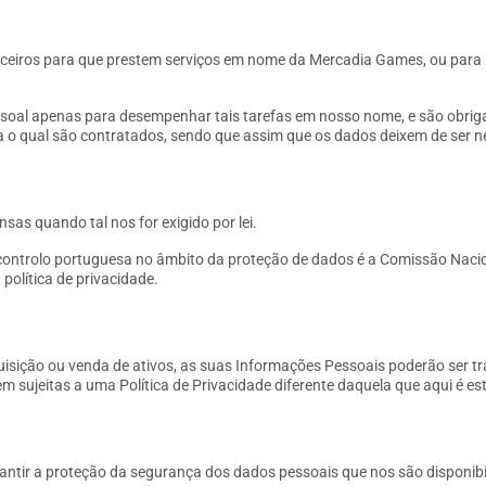
rceiros para que prestem serviços em nome da Mercadia Games, ou para 
ssoal apenas para desempenhar tais tarefas em nosso nome, e são obrig
ra o qual são contratados, sendo que assim que os dados deixem de ser n
as quando tal nos for exigido por lei.
controlo portuguesa no âmbito da proteção de dados é a Comissão Nacio
política de privacidade.
uisição ou venda de ativos, as suas Informações Pessoais poderão ser tr
m sujeitas a uma Política de Privacidade diferente daquela que aqui é es
ntir a proteção da segurança dos dados pessoais que nos são disponib