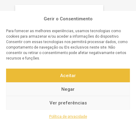
O NOSSO COMPROMISSO
Gerir o Consentimento
Para fornecer as melhores experiências, usamos tecnologias como
Satisfação do Cliente
cookies para armazenar e/ou aceder a informações do dispositivo.
Consentir com essas tecnologias nos permitirá processar dados, como
Qualidade Garantida
comportamento de navegação ou IDs exclusivos neste site. Não
consentir ou retirar o consentimento pode afetar negativamante certos
Atendimento Personalizado
recursos e funções.
Confiança e Segurança
Aceitar
Inovação Contínua
Negar
Transparência e Integridade
Ver preferências
Política de privacidade
© 2025 Todos os direitos reservados a
Revicentro.