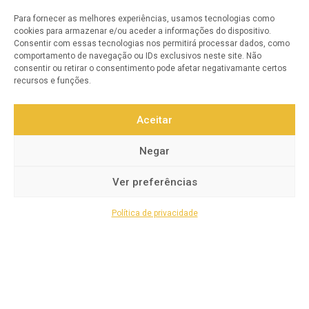
O NOSSO COMPROMISSO
Para fornecer as melhores experiências, usamos tecnologias como
cookies para armazenar e/ou aceder a informações do dispositivo.
Consentir com essas tecnologias nos permitirá processar dados, como
Satisfação do Cliente
comportamento de navegação ou IDs exclusivos neste site. Não
consentir ou retirar o consentimento pode afetar negativamante certos
Qualidade Garantida
recursos e funções.
Atendimento Personalizado
Aceitar
Confiança e Segurança
Negar
Inovação Contínua
Ver preferências
Transparência e Integridade
Política de privacidade
© 2025 Todos os direitos reservados a
Revicentro.