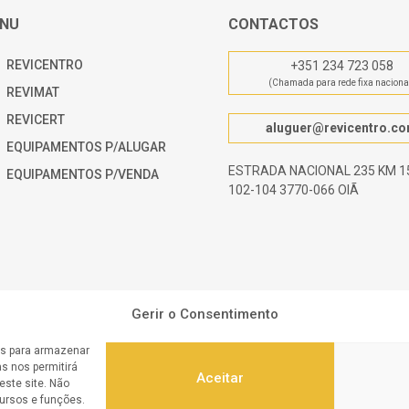
NU
CONTACTOS
REVICENTRO
+351 234 723 058
(Chamada para rede fixa naciona
REVIMAT
REVICERT
aluguer@revicentro.c
EQUIPAMENTOS P/ALUGAR
ESTRADA NACIONAL 235 KM 15
EQUIPAMENTOS P/VENDA
102-104 3770-066 OIÃ
Gerir o Consentimento
es para armazenar
s nos permitirá
Aceitar
ste site. Não
cursos e funções.
centro.