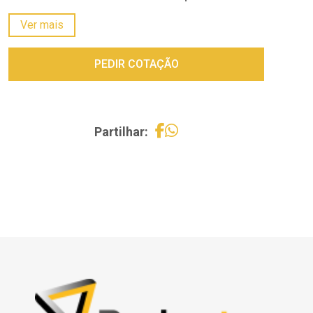
Energia de percussão –
45 J
Ver mais
Peso –
15kg
PEDIR COTAÇÃO
Partilhar: