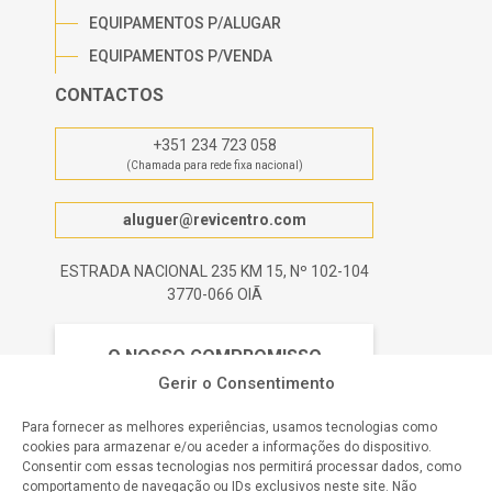
EQUIPAMENTOS P/ALUGAR
EQUIPAMENTOS P/VENDA
CONTACTOS
+351 234 723 058
(Chamada para rede fixa nacional)
aluguer@revicentro.com
ESTRADA NACIONAL 235 KM 15, Nº 102-104
3770-066 OIÃ
O NOSSO COMPROMISSO
Gerir o Consentimento
Satisfação do Cliente
Para fornecer as melhores experiências, usamos tecnologias como
cookies para armazenar e/ou aceder a informações do dispositivo.
Qualidade Garantida
Consentir com essas tecnologias nos permitirá processar dados, como
comportamento de navegação ou IDs exclusivos neste site. Não