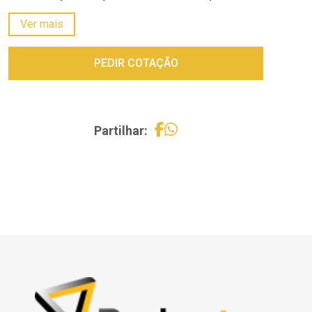
Energia de impacto (J):
8.5 J
Ver mais
Comprimento do cabo
: 3 Metros
Peso:
6 Kg
PEDIR COTAÇÃO
Partilhar: