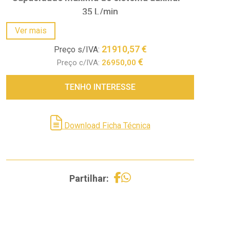
35 L/min
Capacidade do tanque hidráulico
–
28 Lt
Ver mais
21910,57
€
Preço s/IVA:
€
Preço c/IVA:
26950,00
TENHO INTERESSE
Download Ficha Técnica
Partilhar: