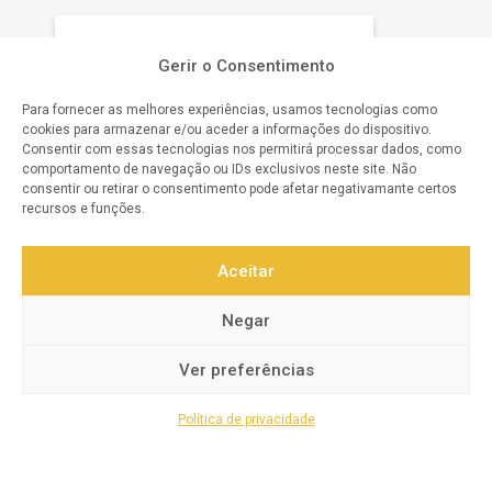
O NOSSO COMPROMISSO
Gerir o Consentimento
Para fornecer as melhores experiências, usamos tecnologias como
Satisfação do Cliente
cookies para armazenar e/ou aceder a informações do dispositivo.
Consentir com essas tecnologias nos permitirá processar dados, como
Qualidade Garantida
comportamento de navegação ou IDs exclusivos neste site. Não
consentir ou retirar o consentimento pode afetar negativamante certos
Atendimento Personalizado
recursos e funções.
Confiança e Segurança
Aceitar
Inovação Contínua
Negar
Transparência e Integridade
Ver preferências
Política de privacidade
© 2025 Todos os direitos reservados a
Revicentro.