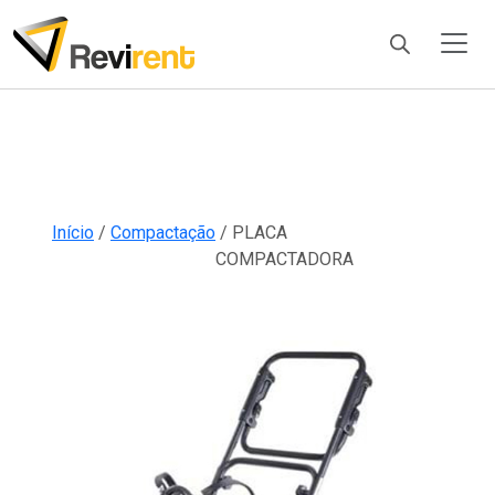
Products
search
Início
/
Compactação
/ PLACA
COMPACTADORA