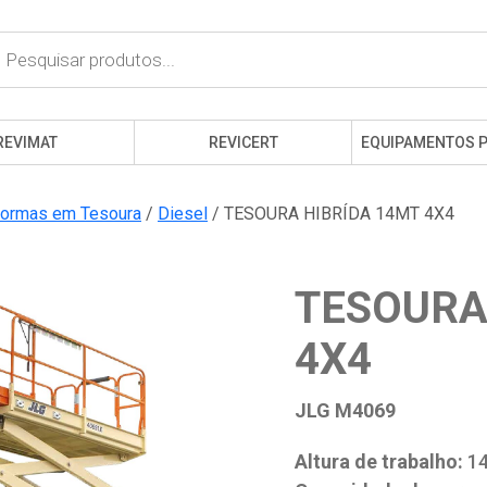
cts
h
REVIMAT
REVICERT
EQUIPAMENTOS 
formas em Tesoura
/
Diesel
/ TESOURA HIBRÍDA 14MT 4X4
TESOURA
4X4
JLG M4069
Altura de trabalho:
14