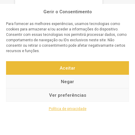
O NOSSO COMPROMISSO
Gerir o Consentimento
Para fornecer as melhores experiências, usamos tecnologias como
Satisfação do Cliente
cookies para armazenar e/ou aceder a informações do dispositivo.
Consentir com essas tecnologias nos permitirá processar dados, como
Qualidade Garantida
comportamento de navegação ou IDs exclusivos neste site. Não
consentir ou retirar o consentimento pode afetar negativamante certos
Atendimento Personalizado
recursos e funções.
Confiança e Segurança
Aceitar
Inovação Contínua
Negar
Transparência e Integridade
Ver preferências
Política de privacidade
© 2025 Todos os direitos reservados a
Revicentro.