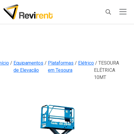
Products
search
nício
/
Equipamentos
/
Plataformas
/
Elétrico
/ TESOURA
de Elevação
em Tesoura
ELÉTRICA
10MT