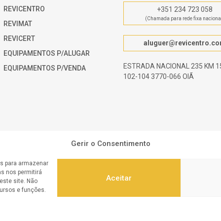
REVICENTRO
+351 234 723 058
(Chamada para rede fixa naciona
REVIMAT
REVICERT
aluguer@revicentro.c
EQUIPAMENTOS P/ALUGAR
ESTRADA NACIONAL 235 KM 15
EQUIPAMENTOS P/VENDA
102-104 3770-066 OIÃ
Gerir o Consentimento
es para armazenar
s nos permitirá
Aceitar
ste site. Não
cursos e funções.
centro.