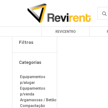
Produ
Início
EQUIPAMENTOS P/ALUGAR
searc
REVICENTRO
Filtros
Categorias
Equipamentos
p/alugar
Equipamentos
p/venda
Argamassas / Betão
Compactação