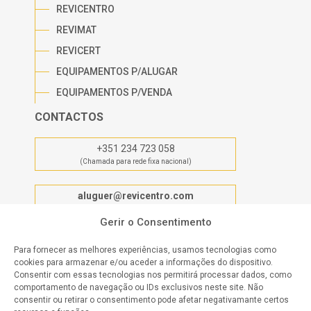
REVICENTRO
REVIMAT
REVICERT
EQUIPAMENTOS P/ALUGAR
EQUIPAMENTOS P/VENDA
CONTACTOS
+351 234 723 058
(Chamada para rede fixa nacional)
aluguer@revicentro.com
Gerir o Consentimento
ESTRADA NACIONAL 235 KM 15, Nº 102-104
3770-066 OIÃ
Para fornecer as melhores experiências, usamos tecnologias como
cookies para armazenar e/ou aceder a informações do dispositivo.
Consentir com essas tecnologias nos permitirá processar dados, como
O NOSSO COMPROMISSO
comportamento de navegação ou IDs exclusivos neste site. Não
consentir ou retirar o consentimento pode afetar negativamante certos