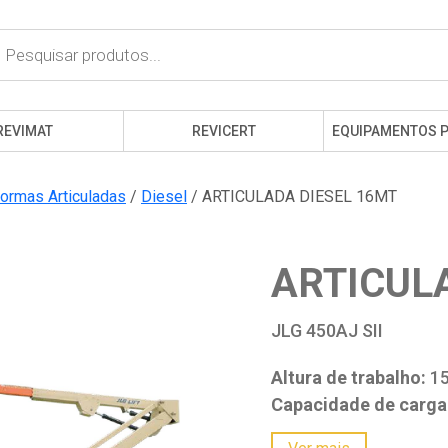
cts
h
REVIMAT
REVICERT
EQUIPAMENTOS 
formas Articuladas
/
Diesel
/ ARTICULADA DIESEL 16MT
ARTICUL
JLG 450AJ SII
Altura de trabalho:
15
Capacidade de carga
Peso total:
7484 kg